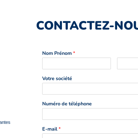
CONTACTEZ-NOU
Nom Prénom
*
P
N
r
o
Votre société
é
m
n
o
m
Numéro de téléphone
Nantes
E-mail
*