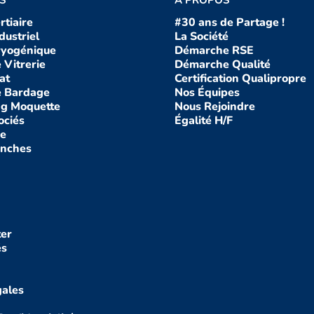
rtiaire
#30 ans de Partage !
dustriel
La So
ciété
ryogénique
Démarch
e RSE
 Vitrerie
Démarche Q
ualité
at
Certification Qualipropre
e Bardage
Nos Équipes
g Moquette
Nous Rejoindre
ociés
Égalité H/F
re
anches
er
és
gales