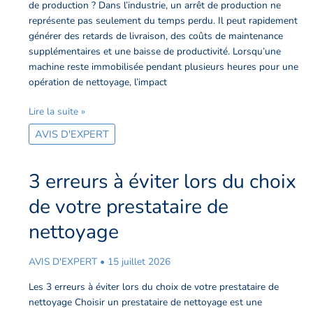
nettoyage
de production ? Dans l’industrie, un arrêt de production ne
cryogénique
représente pas seulement du temps perdu. Il peut rapidement
industriel
générer des retards de livraison, des coûts de maintenance
réduit
supplémentaires et une baisse de productivité. Lorsqu’une
les
machine reste immobilisée pendant plusieurs heures pour une
arrêts
opération de nettoyage, l’impact
de
production
Lire la suite »
AVIS D'EXPERT
3 erreurs à éviter lors du choix
3
erreurs
de votre prestataire de
à
éviter
nettoyage
lors
du
AVIS D'EXPERT
•
15 juillet 2026
choix
de
Les 3 erreurs à éviter lors du choix de votre prestataire de
votre
nettoyage Choisir un prestataire de nettoyage est une