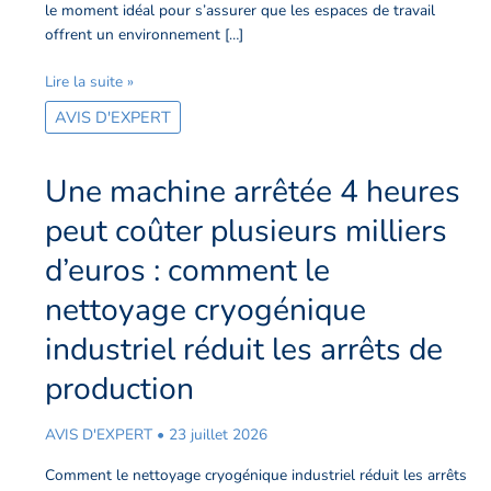
le moment idéal pour s’assurer que les espaces de travail
offrent un environnement […]
Lire la suite »
AVIS D'EXPERT
Une machine arrêtée 4 heures
Une
machine
peut coûter plusieurs milliers
arrêtée
4
d’euros : comment le
heures
nettoyage cryogénique
peut
coûter
industriel réduit les arrêts de
plusieurs
milliers
production
d’euros
:
AVIS D'EXPERT
•
23 juillet 2026
comment
le
Comment le nettoyage cryogénique industriel réduit les arrêts