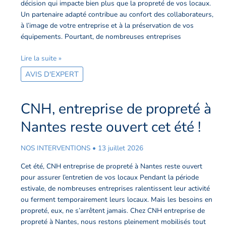
prestataire
décision qui impacte bien plus que la propreté de vos locaux.
de
Un partenaire adapté contribue au confort des collaborateurs,
nettoyage
à l’image de votre entreprise et à la préservation de vos
équipements. Pourtant, de nombreuses entreprises
Lire la suite »
AVIS D'EXPERT
CNH, entreprise de propreté à
CNH,
entreprise
Nantes reste ouvert cet été !
de
propreté
NOS INTERVENTIONS
•
13 juillet 2026
à
Nantes
Cet été, CNH entreprise de propreté à Nantes reste ouvert
reste
pour assurer l’entretien de vos locaux Pendant la période
ouvert
estivale, de nombreuses entreprises ralentissent leur activité
cet
ou ferment temporairement leurs locaux. Mais les besoins en
été
propreté, eux, ne s’arrêtent jamais. Chez CNH entreprise de
!
propreté à Nantes, nous restons pleinement mobilisés tout