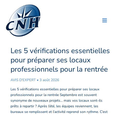
Aller
Pagination
Main
au
d’article
Men
contenu
Les 5 vérifications essentielles
Les
5
pour préparer ses locaux
vérifications
essentielles
professionnels pour la rentrée
pour
préparer
AVIS D'EXPERT
•
3 août 2026
ses
locaux
Les 5 vérifications essentielles pour préparer ses locaux
professionnels
professionnels pour la rentrée Septembre est souvent
pour
synonyme de nouveaux projets… mais vos locaux sont-ils
la
prêts à repartir ? Après l’été, les équipes reviennent, les
rentrée
bureaux se remplissent et l’activité reprend son rythme. C’est