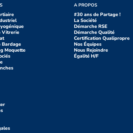
S
A PROPOS
rtiaire
#30 ans de Partage !
dustriel
La So
ciété
ryogénique
Démarch
e RSE
 Vitrerie
Démarche Q
ualité
at
Certification Qualipropre
e Bardage
Nos Équipes
g Moquette
Nous Rejoindre
ociés
Égalité H/F
re
anches
er
és
gales