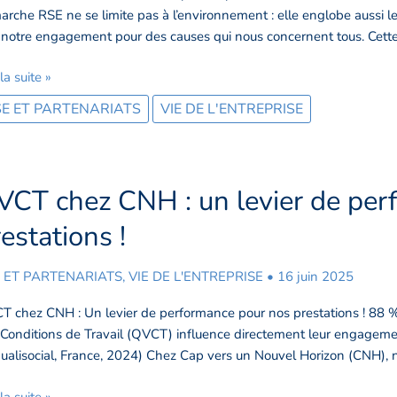
r
rche RSE ne se limite pas à l’environnement : elle englobe aussi le 
notre engagement pour des causes qui nous concernent tous. Cett
ention
 la suite »
darité
E ET PARTENARIATS
VIE DE L'ENTREPRISE
VCT chez CNH : un levier de per
CT
z
estations !
H
 ET PARTENARIATS
,
VIE DE L'ENTREPRISE
•
16 juin 2025
er
 chez CNH : Un levier de performance pour nos prestations ! 88 % 
Conditions de Travail (QVCT) influence directement leur engagement 
formance
ualisocial, France, 2024) Chez Cap vers un Nouvel Horizon (CNH)
r
 la suite »