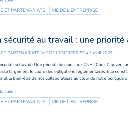
tations
E ET PARTENARIATS
VIE DE L'ENTREPRISE
 sécurité au travail : une priorit
rité
 ET PARTENARIATS
,
VIE DE L'ENTREPRISE
•
1 avril 2025
ail
écurité au travail : Une priorité absolue chez CNH ! Chez Cap vers u
sse largement le cadre des obligations réglementaires. Elle const
é et le bien-être de nos collaborateurs au cœur de notre politique d
ité
olue
 la suite »
z
H
E ET PARTENARIATS
VIE DE L'ENTREPRISE