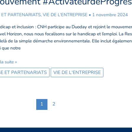
ouvement #ActivateurdeProgrès
usion
 ET PARTENARIATS
,
VIE DE L'ENTREPRISE
•
1 novembre 2024
icipation
icap et inclusion : CNH participe au Duoday et rejoint le mouveme
Day
el Horizon, nous nous focalisons sur le handicap et l’emploi. La Re
elà de la simple démarche environnementale. Elle inclut également 
vement
i que notre
ivateurdeProgrès
z
 la suite »
 !
E ET PARTENARIATS
VIE DE L'ENTREPRISE
1
2