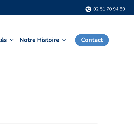
02 51 70 94 80
tés
Notre Histoire
Contact