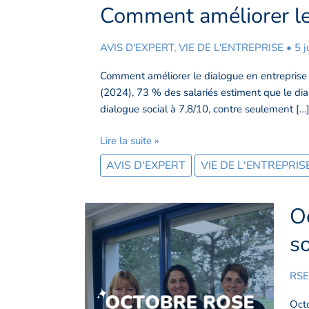
Comment améliorer le 
Comment
améliorer
le
AVIS D'EXPERT
,
VIE DE L'ENTREPRISE
•
5 j
dialogue
Comment améliorer le dialogue en entreprise ?
en
(2024), 73 % des salariés estiment que le dialo
entreprise
dialogue social à 7,8/10, contre seulement […
?
Lire la suite »
AVIS D'EXPERT
VIE DE L'ENTREPRIS
O
Oct
Ros
so
202
:
RSE
CN
mar
Octo