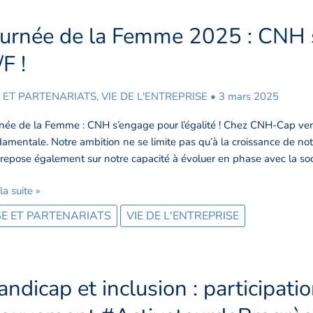
ournée de la Femme 2025 : CNH s
née
F !
mme
 ET PARTENARIATS
,
VIE DE L'ENTREPRISE
•
3 mars 2025
5
née de la Femme : CNH s’engage pour l’égalité ! Chez CNH-Cap vers 
H
amentale. Notre ambition ne se limite pas qu’à la croissance de not
ngage
 repose également sur notre capacité à évoluer en phase avec la soc
r
lité
 la suite »
E ET PARTENARIATS
VIE DE L'ENTREPRISE
ndicap et inclusion : participat
dicap