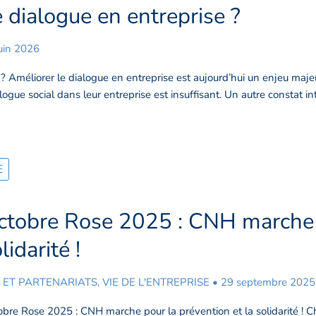
dialogue en entreprise ?
uin 2026
 Améliorer le dialogue en entreprise est aujourd’hui un enjeu majeu
gue social dans leur entreprise est insuffisant. Un autre constat int
]
E
ctobre Rose 2025 : CNH marche p
obre
e
lidarité !
5
 ET PARTENARIATS
,
VIE DE L'ENTREPRISE
•
29 septembre 2025
H
che
bre Rose 2025 : CNH marche pour la prévention et la solidarité ! 