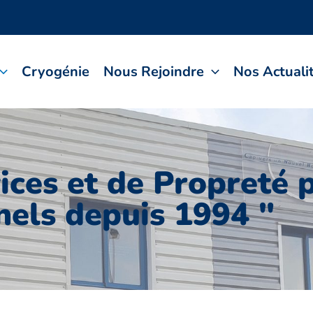
Cryogénie
Nous Rejoindre
Nos Actuali
vices et de Propreté 
nels depuis 1994 "