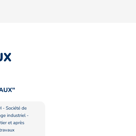
UX
CAUX"